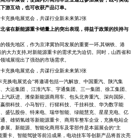
上下游互动，也可收获产品订单。
河北省在新能源重卡销量上的突出表现，得益于政策的扶持与
的领先地区，作为京津冀协同发展的重要一环,其钢铁、港
策的大力支持,对新能源重卡的需求尤为迫切。同时，山西省和
卡领域展现出了强劲的市场需求。
重卡充换电展览会”将邀请包括‌一汽解放、中国重汽、陕汽集
、大运集团 、江淮汽车、宇通集团、三一集团、徐工集团、
‌上汽跃进、潍柴新能源商用车、包头北奔重汽、深向国际、
、嬴彻科技、小马智行、行猩科技、千挂科技、华为数字能
力、盛弘股份、特来电、瑞华智能、绿能慧充、星星充电、亿
华通、雄韬氢雄等新能源重卡、商用车整车企业，充换电站企
参展。新能源、智能化商用车及零部件是本届展会的“主
能重卡、智能驾驶等前沿成果，电动挂车等创新产品将首次亮