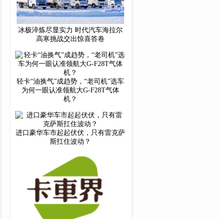
冰极淬炼尽显实力 时代汽车海拉尔
高寒挑战交出惊喜答卷
轻卡“油换气”成趋势，“老司机”选车
为何一眼认准领航大G-F28T气体
机？
进口豪华车市起起伏伏，只有雷克萨
斯扛住波动？