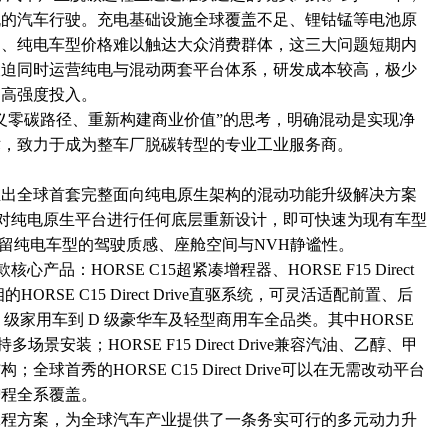
机的汽车行驶。充电基础设施全球覆盖不足、锂钴锰等电池原
制、纯电车型价格难以触达大众消费群体，这三大问题短期内
被迫同时运营纯电与混动两套平台体系，研发成本较高，极少
的高强度投入。
义零碳路径、重新构建商业价值”的思考，明确混动是实现净
术，致力于成为整车厂脱碳转型的专业工业服务商。
推出全球首套完整面向纯电原生架构的混动功能升级解决方案
无需对纯电原生平台进行任何底层重新设计，即可快速为现有车型
 保留纯电车型的驾驶质感、座舱空间与NVH静谧性。
心产品：HORSE C15超紧凑增程器、HORSE F15 Direct
ORSE C15 Direct Drive直驱系统，可灵活适配前置、后
 级家用车到 D 级豪华车及轻型商用车全品类。其中HORSE
安装；HORSE F15 Direct Drive兼容汽油、
乙醇
、
甲
首秀的HORSE C15 Direct Drive可以在无需改动平台
增程全系覆盖。
工程方案，为全球汽车产业提供了一条务实可行的多元动力升