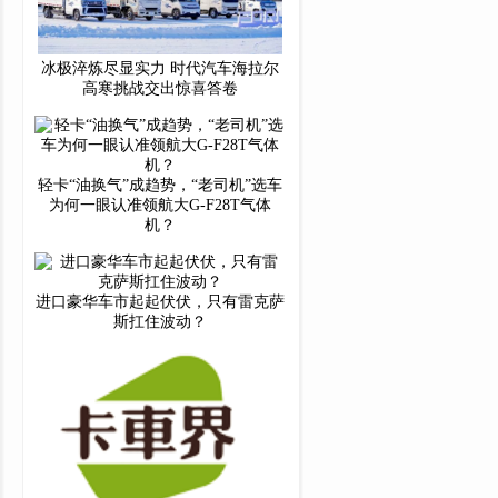
冰极淬炼尽显实力 时代汽车海拉尔
高寒挑战交出惊喜答卷
轻卡“油换气”成趋势，“老司机”选车
为何一眼认准领航大G-F28T气体
机？
进口豪华车市起起伏伏，只有雷克萨
斯扛住波动？