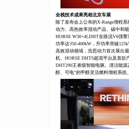
全栈技术成果亮相北京车展
除了发布会上公布的X-Range增
动力、高热效率混动产品、碳中和
HORSE W30+4LDHT全路况V
功率达350-400kW，升功率突破1
高效混动领域，浩思动力首次展出最高量产
机、HORSE DHTS超混平台及首款
DHT290王者级智能电驱。清洁能
醇、可电”的
甲醇
灵活燃料增程系统