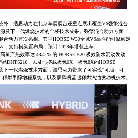
程系统外，浩思动力在北京车展展台还重点展出覆盖V6强擎混合
能源及下一代燃烧技术的全栈技术成果。强擎混合动力方面，
6强擎混合动力首次亮相。其中HORSE W30全域V6高性能引擎额定
25kW，支持横纵置布局，预计 2028年搭载上车。
热效率达 48.41% 的 HORSE B20 极效防水混动发动
产品DHTS210，以及已搭载极氪9X、极氪8X的HORSE
源及下一代燃烧技术方面，浩思动力带来了可实现“可油、可
、稀燃
甲醇
增程系统，以及驭风瞬蓝超稀燃汽油发动机技术。