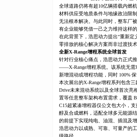
全球道路仍将有超10亿辆搭载内燃
材料供应受地质条件与地缘
政治
限
无法根本解决。与此同时，整车厂
有企业能够凭借一己之力维持这样
在此背景下，浩思动力提出“重新定
零排放的核心解决方案而非过渡技
全新X-Range增程系统全球首发
针对行业核心痛点，浩思动力正式
——X-Range增程系统。该系统
新增混动或增程功能，同时 100%
本次展出的X-Range增程系列包含三款核
Drive未来混动系统以及全球首次亮相的H
置等任意整车架构布置需求，覆盖 B
C15超紧凑增程器仅公文包大小，支持多场景
醇
及合成燃料，适配全球多元能源结构；全球
的前提下实现纯电、油混、插混及
浩思动力以成熟、可靠、可量产的
级路径。