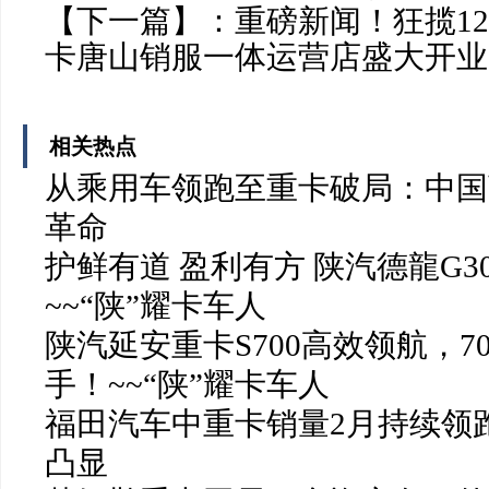
【下一篇】：
重磅新闻！狂揽1
卡唐山销服一体运营店盛大开业
相关热点
从乘用车领跑至重卡破局：中国
革命
护鲜有道 盈利有方 陕汽德龍G3
~~“陕”耀卡车人
陕汽延安重卡S700高效领航，
手！~~“陕”耀卡车人
福田汽车中重卡销量2月持续领
凸显