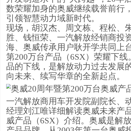
数荣耀加身的奥威继续载誉前行，
引领智慧动力域新时代。
现场，胡汉杰、周文栋、程松、
胜、钱恒荣、一汽解放经销商投
海、奥威传承用户耿开学共同上
第200万台产品（6SX）荣耀下线
品的下线，是解放动力过去发展
向未来、续写华章的全新起点。
一汽解放商用车开发院副院长、
经理刘江唯详细解读奥威未来产品
威产品（6SX）介绍。奥威是解
产品品牌，从2003年第一台奥